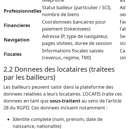
telephone
auth
Statut bailleur (particulier / SCI),
Ada
Professionnelles
nombre de biens
ser
Coordonnees bancaires pour
Fact
Financieres
paiement (tokenisees)
l'a
Adresse IP, type de navigateur,
Secu
Navigation
pages visitees, duree de session
stat
Informations fiscales saisies
Calc
Fiscales
(revenus, regime, TMI)
simu
2.2 Donnees des locataires (traitees
par les bailleurs)
Les bailleurs peuvent saisir dans la plateforme des
donnees relatives a leurs locataires. LOCAFIS traite ces
donnees en tant que
sous-traitant
au sens de l'article
28 du RGPD. Ces donnees incluent notamment :
Identite complete (nom, prenom, date de
naissance, nationalite)