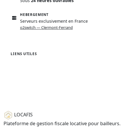
Sous
24 heures ouvrables
HEBERGEMENT
Serveurs exclusivement en France
o2switch — Clermont-Ferrand
LIENS UTILES
Foire aux questions
Conditions d'utilisation
Politique de confidentialite
Espace bailleur
LOCAFIS
Plateforme de gestion fiscale locative pour bailleurs.