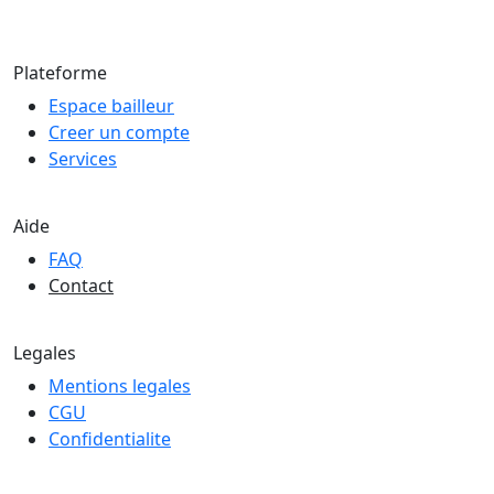
© 2026 LOCAFIS — Tous droits reserves
Plateforme
Espace bailleur
Creer un compte
Services
Aide
FAQ
Contact
Legales
Mentions legales
CGU
Confidentialite
Hebergement securise en France — RGPD conforme