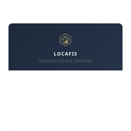
16/04/2026 — 9 min
LOCAFIS
GESTION FISCALE LOCATIVE
Gerez vos biens, optimisez votre fiscalite
Suivi des loyers et encaissements
Quittances automatiques
Analyse fiscale (LMNP, 2044, SCI)
Aide a la declaration
Alertes et coherence