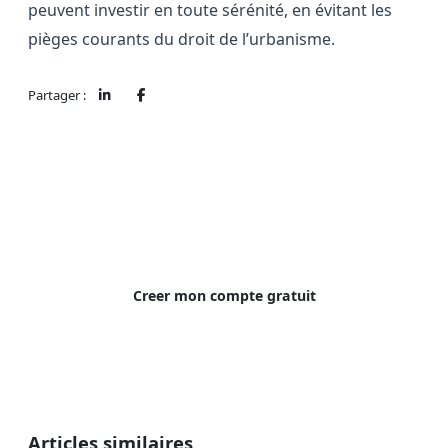
peuvent investir en toute sérénité, en évitant les
pièges courants du droit de l’urbanisme.
Partager :
Simplifiez votre gestion locative
Locafis gere vos loyers, votre fiscalite et vos
documents. Gratuit pour 1 logement.
Creer mon compte gratuit
Articles similaires