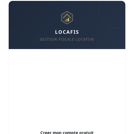
LOCAFIS
GESTION FISCALE LOCATIVE
Gerez vos biens, optimisez votre fiscalite
Suivi des loyers et encaissements
Quittances automatiques
Analyse fiscale (LMNP, 2044, SCI)
Aide a la declaration
Alertes et coherence
Donnees RGPD, hebergees en France
Creer mon compte gratuit