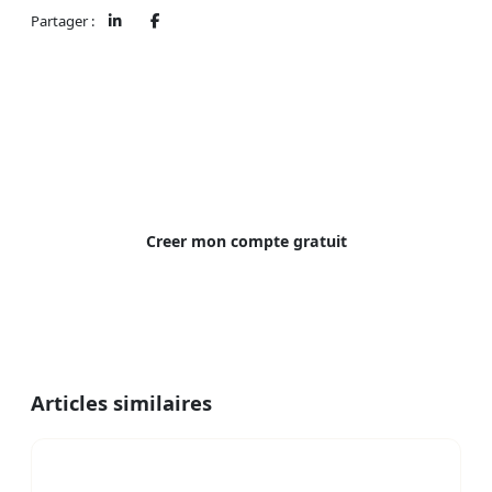
Partager :
Simplifiez votre gestion locative
Locafis gere vos loyers, votre fiscalite et vos
documents. Gratuit pour 1 logement.
Creer mon compte gratuit
Articles similaires
Quel est le coût moyen pour construire une
maison en 2026 ?