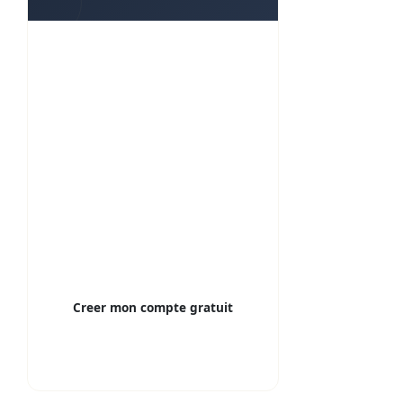
Gerez vos biens, optimisez
votre fiscalite
Suivi des loyers et encaissements
Quittances automatiques
Analyse fiscale (LMNP, 2044, SCI)
Aide a la declaration
Alertes et coherence
Donnees RGPD, hebergees en
France
Creer mon compte gratuit
Gratuit pour 1 logement — sans carte
bancaire