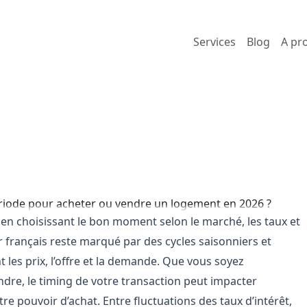
Services
Blog
A pr
la meilleure période pour 
ogement en 2026 ?
re
289 vues
Locafis
en choisissant le bon moment selon le marché, les taux et
r français reste marqué par des cycles saisonniers et
les prix, l’offre et la demande. Que vous soyez
dre, le timing de votre transaction peut impacter
e pouvoir d’achat. Entre fluctuations des taux d’intérêt,