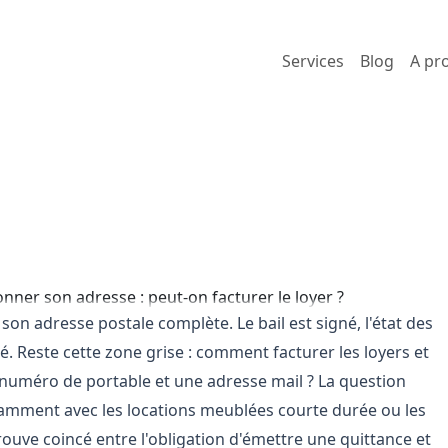
Services
Blog
A pr
i refuse de donner son ad
urer le loyer ?
884 vues
Locafis
on adresse postale complète. Le bail est signé, l'état des
sé. Reste cette zone grise : comment facturer les loyers et
 numéro de portable et une adresse mail ? La question
otamment avec les locations meublées courte durée ou les
trouve coincé entre l'obligation d'émettre une quittance et