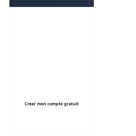
Gerez vos biens, optimisez
votre fiscalite
Suivi des loyers et encaissements
Quittances automatiques
Analyse fiscale (LMNP, 2044, SCI)
Aide a la declaration
Alertes et coherence
Donnees RGPD, hebergees en
France
Creer mon compte gratuit
Gratuit pour 1 logement — sans carte
bancaire