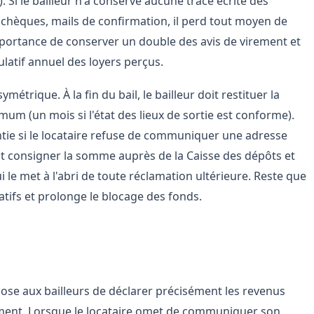
. Si le bailleur n'a conservé aucune trace écrite des
 chèques, mails de confirmation, il perd tout moyen de
importance de conserver un double des avis de virement et
latif annuel des loyers perçus.
étrique. À la fin du bail, le bailleur doit restituer la
m (un mois si l'état des lieux de sortie est conforme).
tie si le locataire refuse de communiquer une adresse
ut consigner la somme auprès de la Caisse des dépôts et
le met à l'abri de toute réclamation ultérieure. Reste que
atifs et prolonge le blocage des fonds.
resse dans le contrat de bail
impose aux bailleurs de déclarer précisément les revenus
ement. Lorsque le locataire omet de communiquer son