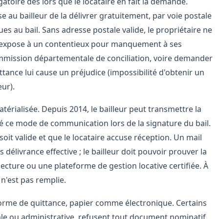
toire dès lors que le locataire en fait la demande.
pose au bailleur de la délivrer gratuitement, par voie postale
es au bail. Sans adresse postale valide, le propriétaire ne
 l'expose à un contentieux pour manquement à ses
 commission départementale de conciliation, voire demander
tance lui cause un préjudice (impossibilité d'obtenir un
eur).
térialisée. Depuis 2014, le bailleur peut transmettre la
pté ce mode de communication lors de la signature du bail.
soit valide et que le locataire accuse réception. Un mail
délivrance effective ; le bailleur doit pouvoir prouver la
ecture ou une plateforme de gestion locative certifiée. À
 n'est pas remplie.
e forme de quittance, papier comme électronique. Certains
cale ou administrative, refusent tout document nominatif.