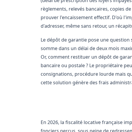
(délai de prescription des loyers impayés)
règlements, relevés bancaires, copies de
prouver l'encaissement effectif. D'où l'
d'adresser, même sans retour, un récapitu
Le dépôt de garantie pose une question sym
somme dans un délai de deux mois maximu
Or, comment restituer un dépôt de garan
bancaire ou postale ? Le propriétaire pe
consignations, procédure lourde mais qui 
cette solution génère des frais administr
L'impact fiscal du défaut d'ad
En 2026, la fiscalité locative française 
fonciers perçus, sous peine de redress